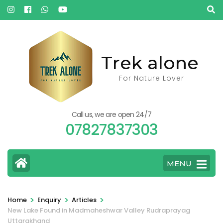
Skip
to
content
(Press
Trek alone
Enter)
For Nature Lover
Call us, we are open 24/7
07827837303
MENU
>
>
>
Home
Enquiry
Articles
New Lake Found in Madmaheshwar Valley Rudraprayag
Uttarakhand