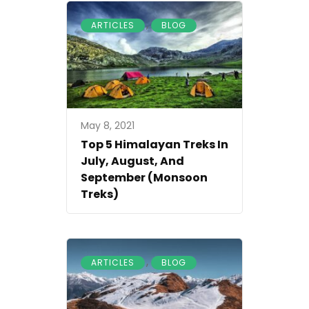
,
ARTICLES
BLOG
May 8, 2021
Top 5 Himalayan Treks In
July, August, And
September (Monsoon
Treks)
,
ARTICLES
BLOG