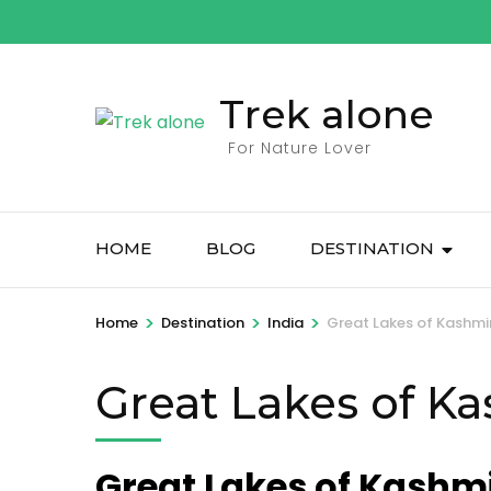
Skip
to
content
Trek alone
(Press
Enter)
For Nature Lover
HOME
BLOG
DESTINATION
>
>
>
Home
Destination
India
Great Lakes of Kashmir
Great Lakes of K
Great Lakes of Kashmi