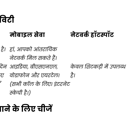
िविटी
मोबाइल सेवा
नेटवर्क हॉटस्पॉट
है।
हां, आपको आंतरायिक
नेटवर्क मिल सकते हैं।
 दिन
आइडिया, बीएसएनएल,
केवल शिटकड़ी में उपलब्ध
िए
वोडाफोन और एयरटेल।
है।
ई
(सभी कॉल के लिए। इंटरनेट
स्केची है।)
जाने के लिए चीजें