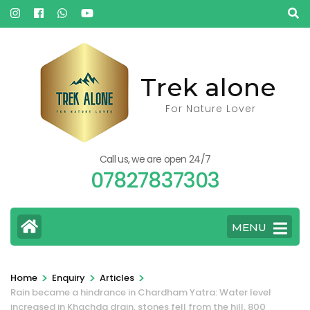
Skip
to
content
(Press
Trek alone
Enter)
For Nature Lover
Call us, we are open 24/7
07827837303
MENU
>
>
>
Home
Enquiry
Articles
Rain became a hindrance in Chardham Yatra: Water level
increased in Khachda drain, stones fell from the hill, 800