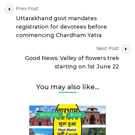
hindrance
Post
Prev Post
in
Navigation
Uttarakhand govt mandates
Chardham
Yatra:
registration for devotees before
Water
commencing Chardham Yatra
level
increased
Next Post
in
Khachda
Good News: Valley of flowers trek
drain,
starting on 1st June 22
stones
fell
from
You may also like...
the
hill,
800
passengers
going
,
ARTICLES
BLOG
to
Badrinath
stopped